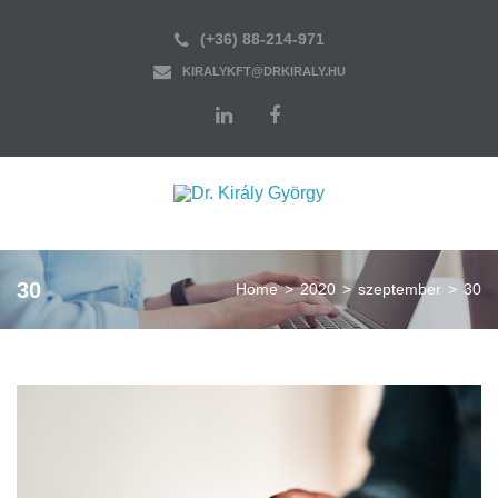
(+36) 88-214-971
KIRALYKFT@DRKIRALY.HU
30
Home
>
2020
>
szeptember
>
30