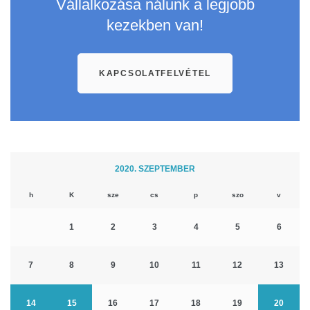
Vállalkozása nálunk a legjobb
kezekben van!
KAPCSOLATFELVÉTEL
2020. SZEPTEMBER
h
K
sze
cs
p
szo
v
1
2
3
4
5
6
7
8
9
10
11
12
13
14
15
16
17
18
19
20