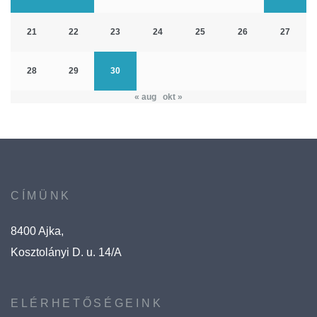
21
22
23
24
25
26
27
28
29
30
« aug
okt »
CÍMÜNK
8400 Ajka,
Kosztolányi D. u. 14/A
ELÉRHETŐSÉGEINK