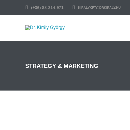
(+36) 88-214-971
KIRALYKFT@DRKIRALY.HU
STRATEGY & MARKETING