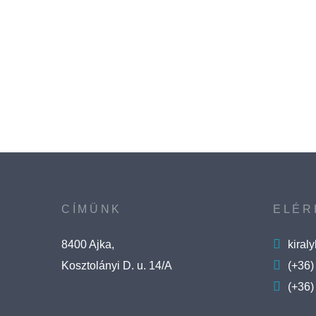
CÍMÜNK
ELÉR
8400 Ajka,
kiral
Kosztolányi D. u. 14/A
(+36)
(+36)