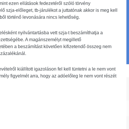
amint ezen ellátások fedezetéről szóló törvény
elő szja-előleget, tb-járulékot a juttatónak akkor is meg kell
elből történő levonására nincs lehetőség.
lésként nyilvántartásba vett szja-t beszámíthatja a
zettségébe. A magánszemélyt megillető
tében a beszámítást követően kifizetendő összeg nem
százalékánál.
lről kiállított igazoláson fel kell tüntetni a le nem vont
emély figyelmét arra, hogy az adóelőleg le nem vont részét