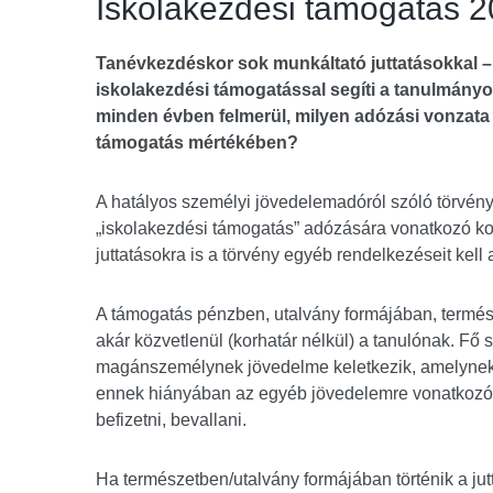
Iskolakezdési támogatás 2
Tanévkezdéskor sok munkáltató juttatásokkal – 
iskolakezdési támogatással segíti a tanulmányok
minden évben felmerül, milyen adózási vonzata
támogatás mértékében?
A hatályos személyi jövedelemadóról szóló törvény
„iskolakezdési támogatás” adózására vonatkozó kor
juttatásokra is a törvény egyéb rendelkezéseit kell 
A támogatás pénzben, utalvány formájában, termész
akár közvetlenül (korhatár nélkül) a tanulónak. Fő 
magánszemélynek jövedelme keletkezik, amelynek kö
ennek hiányában az egyéb jövedelemre vonatkozó sz
befizetni, bevallani.
Ha természetben/utalvány formájában történik a jutt