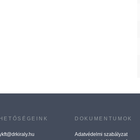
HETŐSÉGEINK
DOKUMENTUMOK
lykft@drkiraly.hu
Adatvédelmi szabályzat