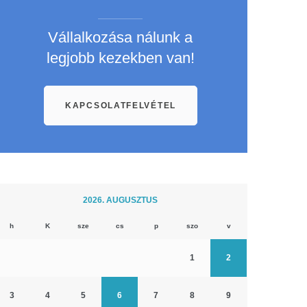
Vállalkozása nálunk a
legjobb kezekben van!
KAPCSOLATFELVÉTEL
2026. AUGUSZTUS
h
K
sze
cs
p
szo
v
1
2
3
4
5
6
7
8
9