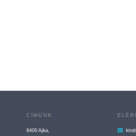
CÍMÜNK
ELÉR
8400 Ajka,
kira