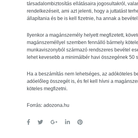
társadalombiztosítás ellátásaira jogosultakról, val
rendelkezéseit, ami azt jelenti, hogy a juttatást terh
állapítania és be is kell fizetnie, ha annak a bevét
Ilyenkor a magánszemély helyett megfizetett, követe
magánszeméllyel szemben fennálló bármely kötele
munkaviszonyból származó rendszeres bevétel ese
lehet kevesebb a minimálbér havi összegének 50 
Ha a beszámítás nem lehetséges, az adóköteles bevéte
adóelőleg összegét is, és fel kell hívni a magánsz
köteles megfizetni.
Forrás: adozona.hu