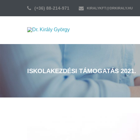
(+36) 88-214-971
KIRALYKFT@DRKIRALY.HU
ISKOLAKEZDÉSI TÁMOGATÁS 2021.