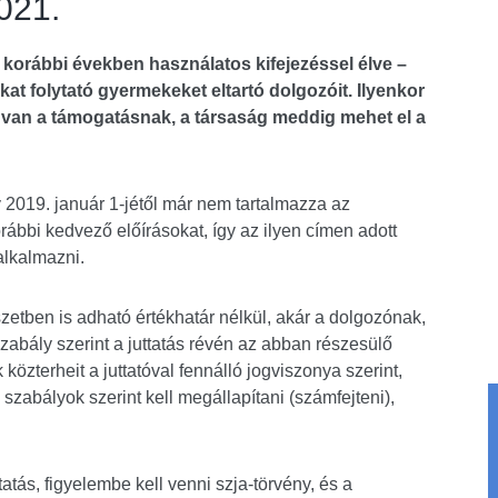
021.
korábbi években használatos kifejezéssel élve –
at folytató gyermekeket eltartó dolgozóit. Ilyenkor
 van a támogatásnak, a társaság meddig mehet el a
 2019. január 1-jétől már nem tartalmazza az
ábbi kedvező előírásokat, így az ilyen címen adott
alkalmazni.
etben is adható értékhatár nélkül, akár a dolgozónak,
szabály szerint a juttatás révén az abban részesülő
zterheit a juttatóval fennálló jogviszonya szerint,
abályok szerint kell megállapítani (számfejteni),
atás, figyelembe kell venni szja-törvény, és a