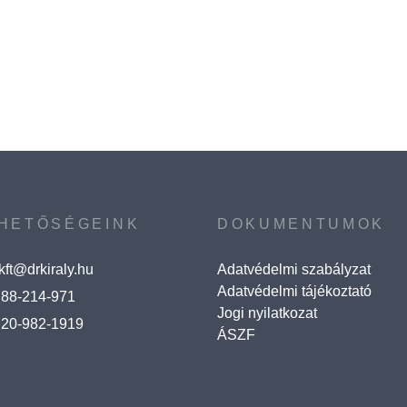
HETŐSÉGEINK
DOKUMENTUMOK
ykft@drkiraly.hu
Adatvédelmi szabályzat
Adatvédelmi tájékoztató
 88-214-971
Jogi nyilatkozat
 20-982-1919
ÁSZF