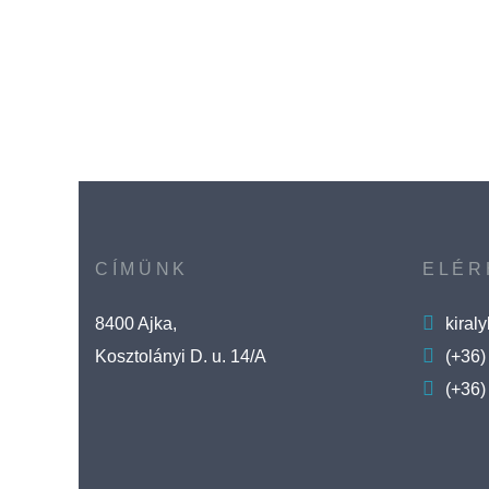
CÍMÜNK
ELÉR
8400 Ajka,
kiral
Kosztolányi D. u. 14/A
(+36)
(+36)