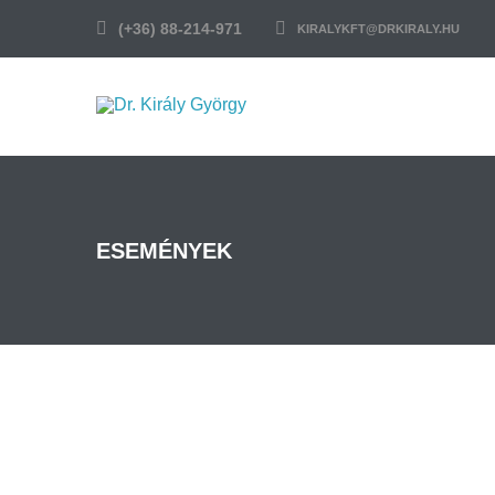
(+36) 88-214-971
KIRALYKFT@DRKIRALY.HU
ESEMÉNYEK