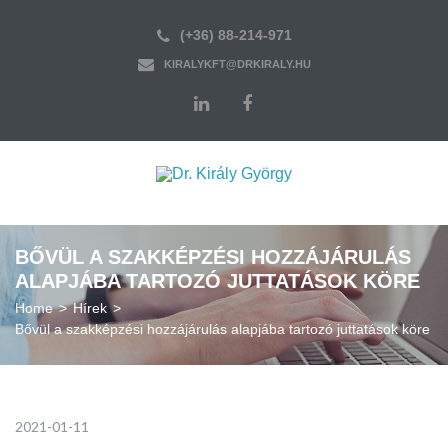
(+36) 88-214-971
KIRALYKFT@DRKIRALY.HU
BŐVÜL A SZAKKÉPZÉSI HOZZÁJÁRULÁS
ALAPJÁBA TARTOZÓ JUTTATÁSOK KÖRE
Home
>
Hírek
>
Bővül a szakképzési hozzájárulás alapjába tartozó juttatások köre
2021-01-11