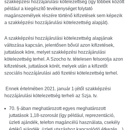
szakképzési hozzájárulási kötelezettség (így többek között
például a kiegészítő tevékenységet folytató
magánszemélyek részére történő kifizetések sem képezik
a szakképzési hozzájárulási kötelezettség alapját).
A szakképzési hozzájárulási kötelezettség alapjának
változása kapcsán, jelentősen bővül azon kifizetések,
juttatások köre, melyet szakképzési hozzájárulási
kötelezettség terhel. A Szocho tv. tételesen felsorolja azon
kifizetések, juttatások körét, melyek után a kifizetőt
szociális hozzájárulási adó fizetési kötelezettség terhel.
Ennek értelmében 2021. január 1-jétől szakképzési
hozzájárulási kötelezettség terheli az Szja. tv.
70. §-ában meghatározott egyes meghatározott
juttatások 1,18-szorosát (így például, reprezentáció,
üzleti ajándék, telefon magáncélú használata, csekély
értékű ajándék, üzleti utazáshoz kapcsolódó étkezés…),