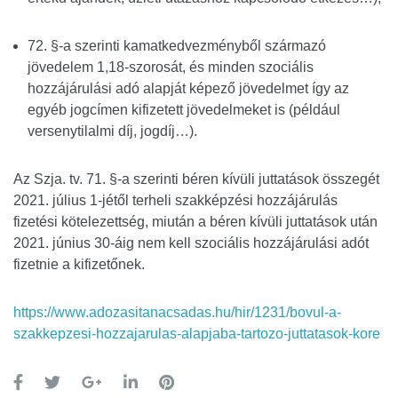
72. §-a szerinti kamatkedvezményből származó
jövedelem 1,18-szorosát, és minden szociális
hozzájárulási adó alapját képező jövedelmet így az
egyéb jogcímen kifizetett jövedelmeket is (például
versenytilalmi díj, jogdíj…).
Az Szja. tv. 71. §-a szerinti béren kívüli juttatások összegét
2021. július 1-jétől terheli szakképzési hozzájárulás
fizetési kötelezettség, miután a béren kívüli juttatások után
2021. június 30-áig nem kell szociális hozzájárulási adót
fizetnie a kifizetőnek.
https://www.adozasitanacsadas.hu/hir/1231/bovul-a-
szakkepzesi-hozzajarulas-alapjaba-tartozo-juttatasok-kore