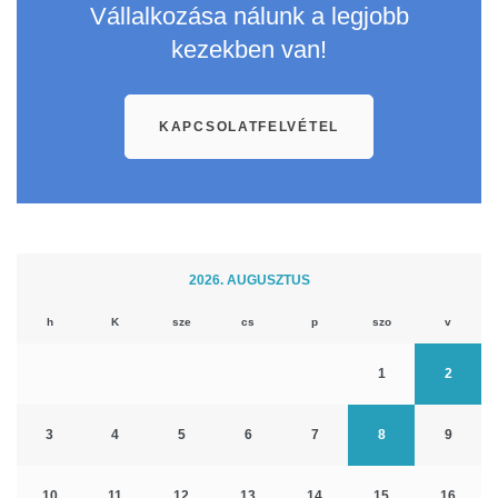
Vállalkozása nálunk a legjobb
kezekben van!
KAPCSOLATFELVÉTEL
2026. AUGUSZTUS
h
K
sze
cs
p
szo
v
1
2
3
4
5
6
7
8
9
10
11
12
13
14
15
16